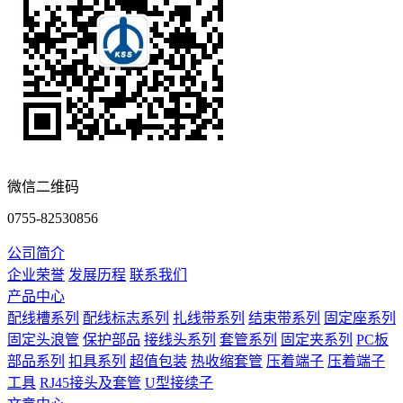
微信二维码
0755-82530856
公司简介
企业荣誉
发展历程
联系我们
产品中心
配线槽系列
配线标志系列
扎线带系列
结束带系列
固定座系列
固定头浪管
保护部品
接线头系列
套管系列
固定夹系列
PC板
部品系列
扣具系列
超值包装
热收缩套管
压着端子
压着端子
工具
RJ45接头及套管
U型接续子