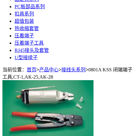
PC板部品系列
扣具系列
超值包装
热收缩套管
压着端子
压着端子工具
RJ45接头及套管
U型接续子
当前位置：
首页
>
产品中心
>
接线头系列
>
0801A KSS 闭端端子
工具,CT-1,AK-25,AK-28