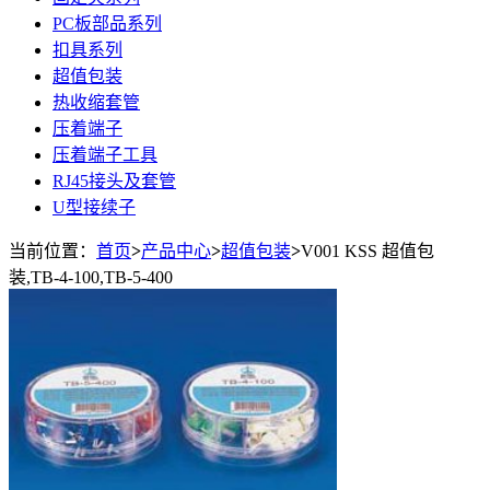
PC板部品系列
扣具系列
超值包装
热收缩套管
压着端子
压着端子工具
RJ45接头及套管
U型接续子
当前位置：
首页
>
产品中心
>
超值包装
>
V001 KSS 超值包
装,TB-4-100,TB-5-400